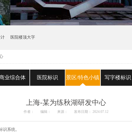
设计
医院楼顶大字
心
商业综合体
医院标识
景区/特色小镇
写字楼标识
上海-某为练秋湖研发中心
作者：
编辑：
来源：
发布日期： 2024.07.12
园标识系统。