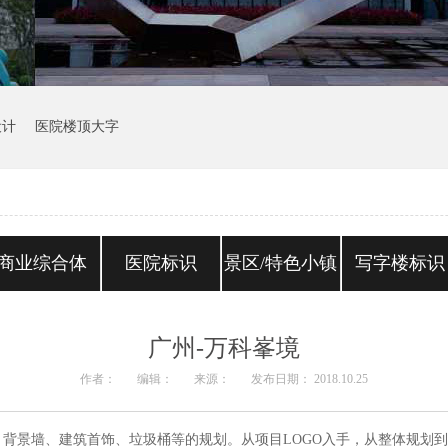
设计
医院楼顶大字
商业综合体
医院标识
景区/特色小镇
写字楼标识
广州-万科峯境
作者：
编辑：
来源：
发布日期： 2018.10.25
背景墙、建筑首饰、垃圾桶等的规划。从项目LOGO入手，从整体规划到