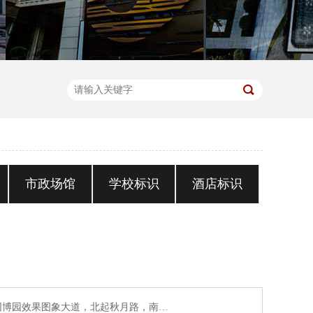
市政场馆
学校标识
酒店标识
园博园效果图象大道，北起秋月路，南…