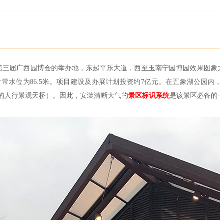
年第三届广西园博会的举办地，东起平乐大道，西至玉南宁园博园效果图
设计常水位为86.5米。项目建设及办展计划投资约7亿元。在五象湖公
路的人行景观天桥）。因此，安装清晰大气的
景区标识系统
是该景区必备的