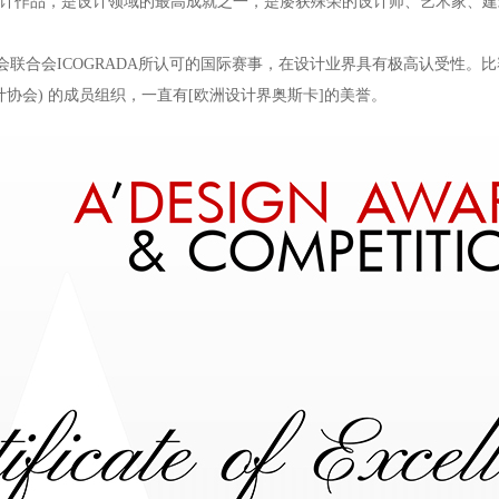
秀原创设计作品，是设计领域的最高成就之一，是屡获殊荣的设计师、艺术家
计协会联合会ICOGRADA所认可的国际赛事，在设计业界具有极高认受性。比
工业设计协会) 的成员组织，一直有[欧洲设计界奥斯卡]的美誉。