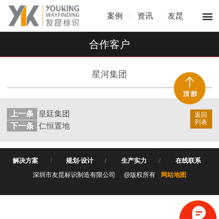
案例
资讯
友昆
合作客户
星河集团
上一条
皇廷集团
返回
列表
下一条
仁恒置地
解决方案
/
规划·设计
/
生产实力
/
在线联系
深圳市友昆标识制造有限公司 @版权所有
网站地图