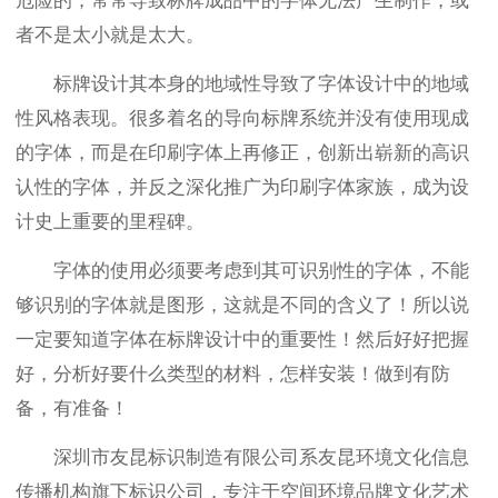
危险的，常常导致标牌成品中的字体无法产生制作，或
者不是太小就是太大。
标牌设计其本身的地域性导致了字体设计中的地域
性风格表现。很多着名的导向标牌系统并没有使用现成
的字体，而是在印刷字体上再修正，创新出崭新的高识
认性的字体，并反之深化推广为印刷字体家族，成为设
计史上重要的里程碑。
字体的使用必须要考虑到其可识别性的字体，不能
够识别的字体就是图形，这就是不同的含义了！所以说
一定要知道字体在标牌设计中的重要性！然后好好把握
好，分析好要什么类型的材料，怎样安装！做到有防
备，有准备！
深圳市友昆标识制造有限公司系友昆环境文化信息
传播机构旗下标识公司，专注于空间环境品牌文化艺术