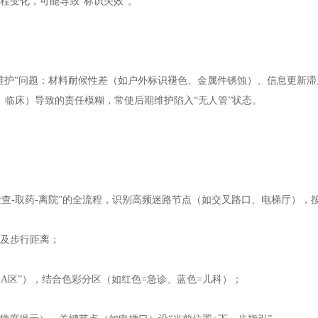
程变化，可能导致“标识失效”。
设轻维护”问题：材料耐候性差（如户外标识褪色、金属件锈蚀）、信息更新
、临床）导致的责任模糊，常使后期维护陷入“无人管”状态。
检查-取药-离院”的全流程，识别高频迷路节点（如交叉路口、电梯厅），按
置及步行距离；
A区”），结合色彩分区（如红色=急诊、蓝色=儿科）；