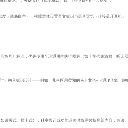
米梯度提示），关键节点（如电梯口）设“当前位置+下一步指引”。
高对比度（黑底白字）；视障群体设置盲文标识与语音导览（连接蓝牙耳机
信息图形符号》标准，优先使用全球通用的医疗图标（如十字代表急救、听
疗”）融入标识设计——例如，儿科区用柔和的马卡龙色+卡通IP形象，
（如磁吸式、插卡式），科室搬迁或功能调整时仅需替换局部内容；急诊