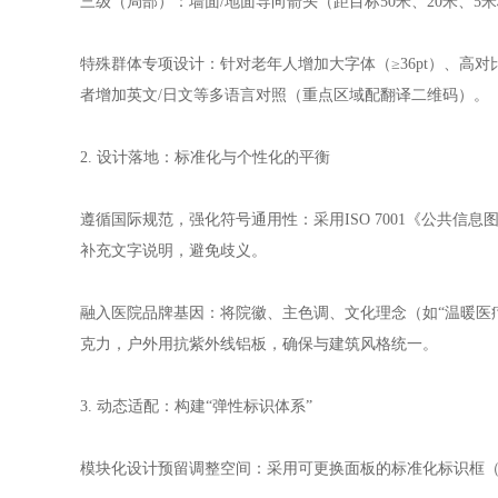
三级（局部）：墙面/地面导向箭头（距目标50米、20米、5
特殊群体专项设计：针对老年人增加大字体（≥36pt）、
者增加英文/日文等多语言对照（重点区域配翻译二维码）。
2. 设计落地：标准化与个性化的平衡
遵循国际规范，强化符号通用性：采用ISO 7001《公共
补充文字说明，避免歧义。
融入医院品牌基因：将院徽、主色调、文化理念（如“温暖医
克力，户外用抗紫外线铝板，确保与建筑风格统一。
3. 动态适配：构建“弹性标识体系”
模块化设计预留调整空间：采用可更换面板的标准化标识框