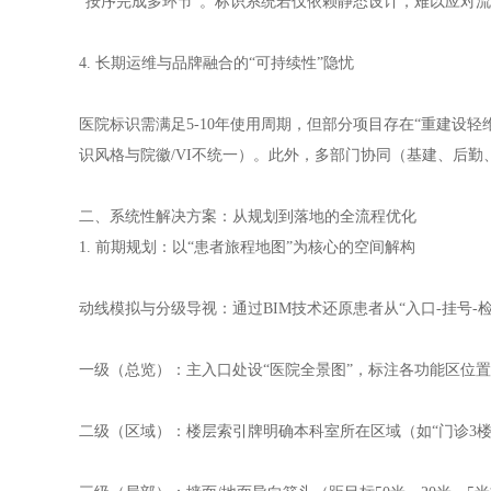
“按序完成多环节”。标识系统若仅依赖静态设计，难以应对流
4. 长期运维与品牌融合的“可持续性”隐忧
医院标识需满足5-10年使用周期，但部分项目存在“重建
识风格与院徽/VI不统一）。此外，多部门协同（基建、后勤
二、系统性解决方案：从规划到落地的全流程优化
1. 前期规划：以“患者旅程地图”为核心的空间解构
动线模拟与分级导视：通过BIM技术还原患者从“入口-挂号-
一级（总览）：主入口处设“医院全景图”，标注各功能区位
二级（区域）：楼层索引牌明确本科室所在区域（如“门诊3楼