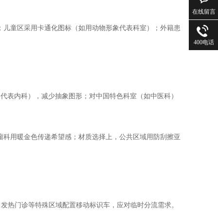
在线留言
）；儿童区采用卡通化图标（如用动物形象代表科室）；外籍患
400电话
诊器代表内科），减少抽象图形；对中国特色科室（如中医科）
肿瘤科用暖金色传递希望感；材质选择上，公共区域用防刮擦亚
、发热门诊等特殊区域配置移动标识车，应对临时分流需求。