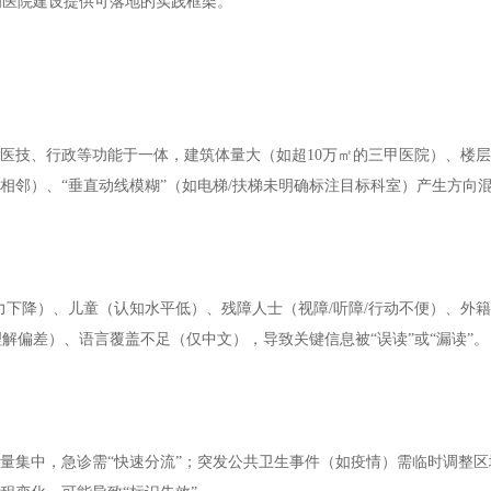
为医院建设提供可落地的实践框架。
医技、行政等功能于一体，建筑体量大（如超10万㎡的三甲医院）、楼层多
相邻）、“垂直动线模糊”（如电梯/扶梯未明确标注目标科室）产生方向
力下降）、儿童（认知水平低）、残障人士（视障/听障/行动不便）、外
解偏差）、语言覆盖不足（仅中文），导致关键信息被“误读”或“漏读”。
人流量集中，急诊需“快速分流”；突发公共卫生事件（如疫情）需临时调整